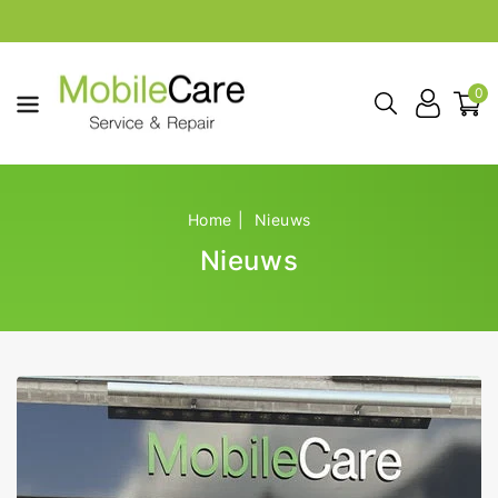
aar De
ontent
0
Home
Nieuws
Nieuws