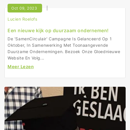
Oct 09, 2023
Lucien Roelofs
Een nieuwe kijk op duurzaam ondernemen!
De 'SamenCirculair' Campagne Is Gelanceerd Op 1
Oktober, In Samenwerking Met Toonaangevende
Duurzame Ondernemingen. Bezoek Onze Gloednieuwe
Website En Volg...
Meer Lezen