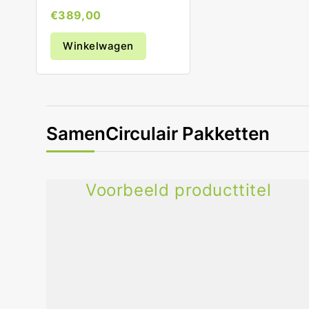
Normale
€389,00
Prijs
Winkelwagen
SamenCirculair Pakketten
Voorbeeld producttitel
Voorbeeld
producttitel