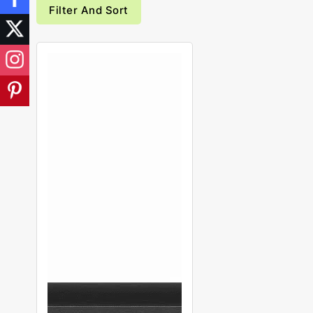
Filter And Sort
HP
EliteDesk
800
G4
(i5-
8500T,
16GB
DDR4,
512GB
SSD)