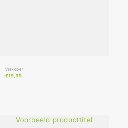
Verkoper:
Verkoper
Normale
€19,99
Prijs
Voorbeeld producttitel
Voorbeeld
producttitel