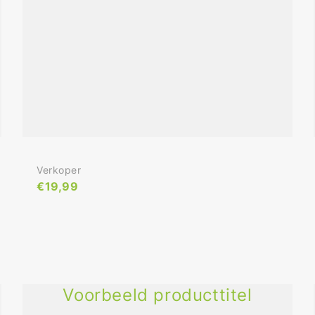
Verkoper:
Verkoper
Normale
€19,99
Prijs
Voorbeeld producttitel
Voorbeeld
producttitel