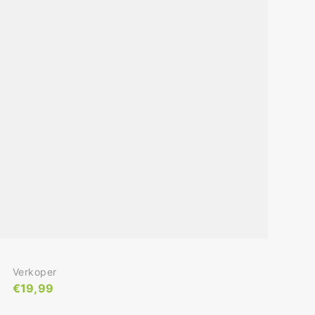
Verkoper:
Verkoper
Normale
€19,99
Prijs