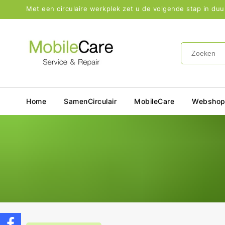
aar De
Met een circulaire werkplek zet u de volgende stap in du
ontent
Home
SamenCirculair
MobileCare
Websho