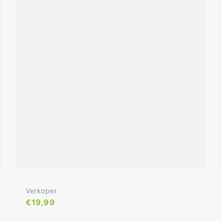
Verkoper:
Verkoper
Normale
€19,99
Prijs