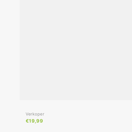
Verkoper:
Verkoper
Normale
€19,99
Prijs