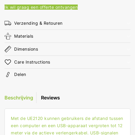
(Daisy-
(Daisy-
Ik wil graag een offerte ontvangen
chaining
chaining
tot
tot
60
60
Verzending & Retouren
m)
m)
Materials
Dimensions
Care Instructions
Delen
Beschrijving
Reviews
Met de UE2120 kunnen gebruikers de afstand tussen
een computer en een USB-apparaat vergroten tot 12
meter via de actieve verlengerkabel. USB-signalen