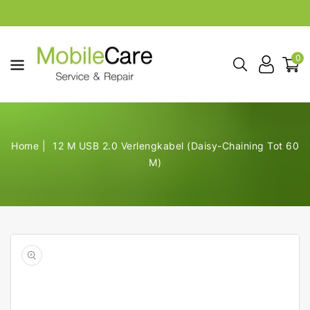
aar De
ontent
0
Home
12 M USB 2.0 Verlengkabel (Daisy-Chaining Tot 60
M)
Open
de
geselecteerde
media
in
galerij