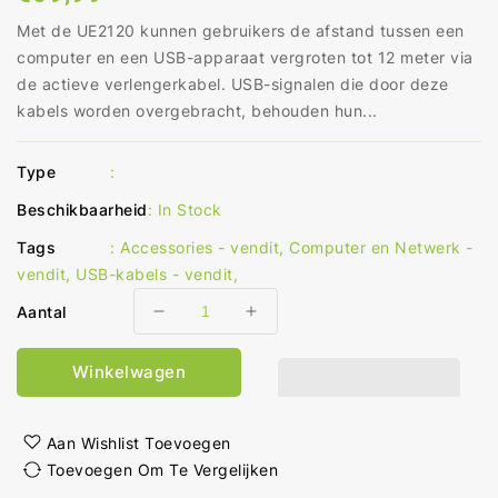
prijs
Met de UE2120 kunnen gebruikers de afstand tussen een
computer en een USB-apparaat vergroten tot 12 meter via
de actieve verlengerkabel. USB-signalen die door deze
kabels worden overgebracht, behouden hun...
Type
:
Beschikbaarheid
:
In Stock
Tags
:
Accessories - vendit
,
Computer en Netwerk -
vendit
,
USB-kabels - vendit
,
Aantal
Aantal
Aantal
verlagen
verhogen
voor
voor
Winkelwagen
12
12
m
m
USB
USB
Aan Wishlist Toevoegen
2.0
2.0
Toevoegen Om Te Vergelijken
verlengkabel
verlengkabel