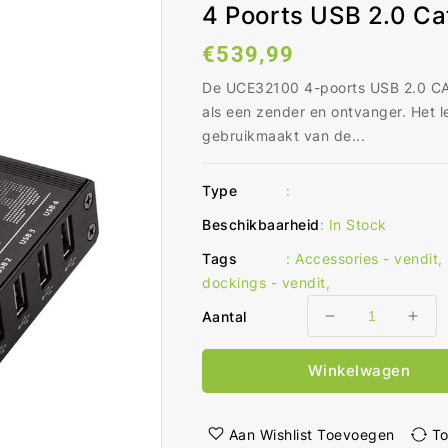
4 Poorts USB 2.0 Ca
Normale
€539,99
prijs
De UCE32100 4-poorts USB 2.0 CAT 
als een zender en ontvanger. Het l
gebruikmaakt van de...
Type
:
Beschikbaarheid
:
In Stock
Tags
:
Accessories - vendit
,
dockings - vendit
,
Aantal
Aantal
Aant
verlagen
ver
voor
voo
Winkelwagen
4
4
poorts
poo
USB
USB
Aan Wishlist Toevoegen
To