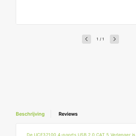
van
1
/
1
Beschrijving
Reviews
De UCE32100 4-poorts USB 2.0 CAT 5 Verlenger is e