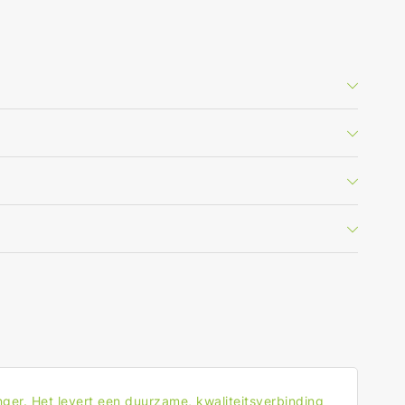
enger
0m)
ger. Het levert een duurzame, kwaliteitsverbinding