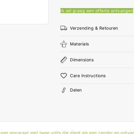
2.0
2.0
Cat
Cat
Ik wil graag een offerte ontvangen
5
5
Verlenger
Verl
(100m)
(10
Verzending & Retouren
Materials
Dimensions
Care Instructions
Delen
en apparaat met twee units die dient als een zender en ontvan