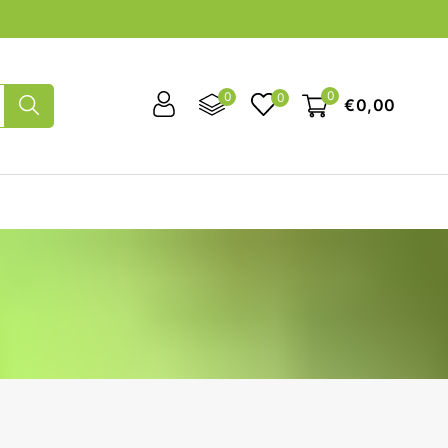
0
0
0
€0,00