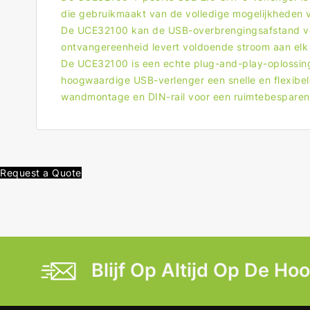
die gebruikmaakt van de volledige mogelijkheden
De UCE32100 kan de USB-overbrengingsafstand ve
ontvangereenheid levert voldoende stroom aan elk
De UCE32100 is een echte plug-and-play-oplossin
hoogwaardige USB-verlenger een snelle en flexibel
wandmontage en DIN-rail voor een ruimtebesparende
Request a Quote
Blijf Op Altijd Op De Ho