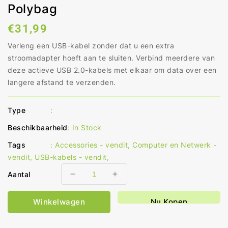
Polybag
Normale
€31,99
prijs
Verleng een USB-kabel zonder dat u een extra
stroomadapter hoeft aan te sluiten. Verbind meerdere van
deze actieve USB 2.0-kabels met elkaar om data over een
langere afstand te verzenden.
Type
:
Beschikbaarheid
:
In Stock
Tags
:
Accessories - vendit
,
Computer en Netwerk -
vendit
,
USB-kabels - vendit
,
Aantal
Aantal
Aantal
verlagen
verhogen
voor
voor
Winkelwagen
Nu Kopen
Actieve
Actieve
USB-
USB-