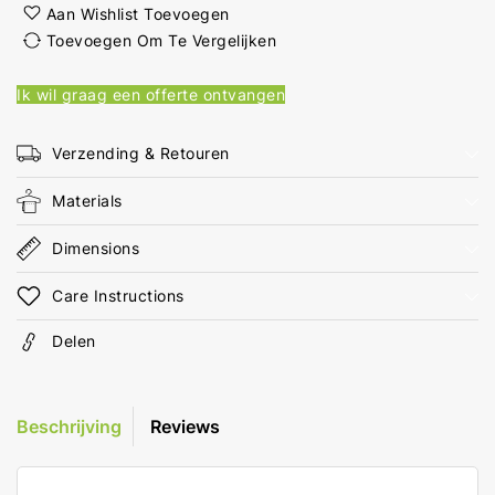
Kabel
Kabel
Aan Wishlist Toevoegen
USB
USB
Toevoegen Om Te Vergelijken
2.0
2.0
USB-
USB-
Ik wil graag een offerte ontvangen
A
A
Male
Male
USB-
USB-
Verzending & Retouren
A
A
Female
Female
Materials
480
480
Mbps
Mbps
Dimensions
20.0
20.0
m
m
Care Instructions
Rond
Rond
Vernikkeld
Vernikkeld
Delen
PVC
PVC
Koper
Koper
Polybag
Polybag
Beschrijving
Reviews