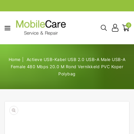
aar De
ontent
0
Home
Actieve USB-Kabel USB 2.0 USB-A Male USB-A
Female 480 Mbps 20.0 M Rond Vernikkeld PVC Koper
Polybag
Open
de
geselecteerde
media
in
galerij