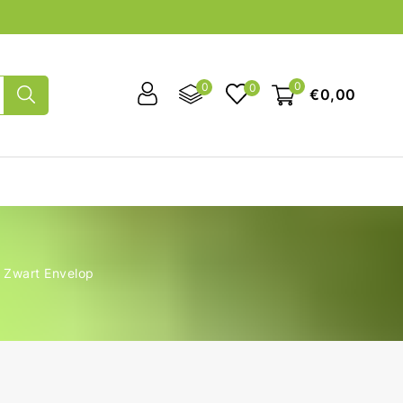
0
0
0
€0,00
 Zwart Envelop