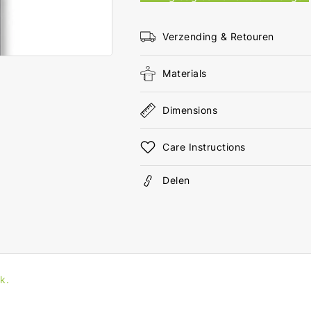
RJ45
RJ4
Male
Mal
2.00
2.0
Verzending & Retouren
m
m
Rond
Ron
Materials
PVC
PVC
Zwart
Zwa
Envelop
Env
Dimensions
Care Instructions
Delen
k.