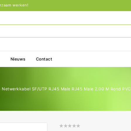
urzaam werken!
p
Nieuws
Contact
 Netwerkkabel SF/UTP RJ45 Male RJ45 Male 2.00 M Rond PVC