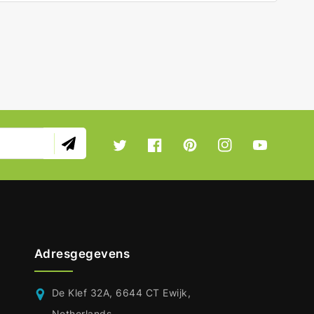
Twitter
Facebook
Pinterest
Instagram
YouTube
Adresgegevens
De Klef 32A, 6644 CT Ewijk,
Netherlands