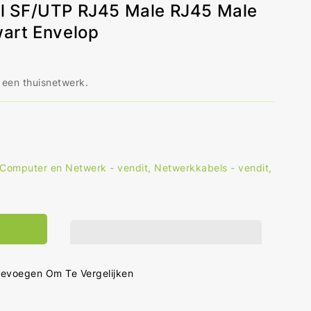
l SF/UTP RJ45 Male RJ45 Male
art Envelop
 een thuisnetwerk.
Computer en Netwerk - vendit
,
Netwerkkabels - vendit
,
al
hogen
r
5e
werkkabel
UTP
evoegen Om Te Vergelijken
5
e