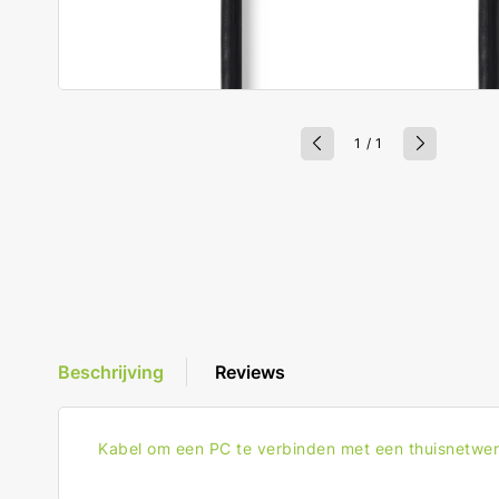
van
1
/
1
Beschrijving
Reviews
Kabel om een PC te verbinden met een thuisnetwer