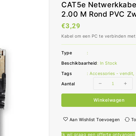
CAT5e Netwerkkabe
2.00 M Rond PVC Zw
Normale
€3,29
prijs
Kabel om een PC te verbinden met
Type
:
Beschikbaarheid
:
In Stock
Tags
:
Accessories - vendit
,
Aantal
Aantal
Aant
verlagen
ver
voor
voo
Winkelwagen
CAT5e
CAT
Netwerkkabel
Net
SF/UTP
SF/
Aan Wishlist Toevoegen
To
RJ45
RJ4
Male
Mal
Ik wil graag een offerte ontvangen