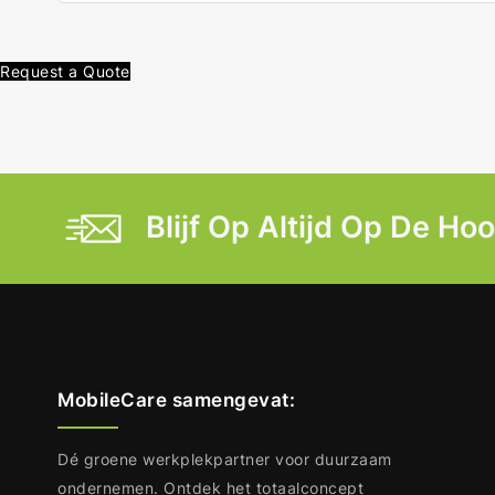
Request a Quote
Blijf Op Altijd Op De Ho
MobileCare samengevat:
Dé groene werkplekpartner voor duurzaam
ondernemen. Ontdek het totaalconcept