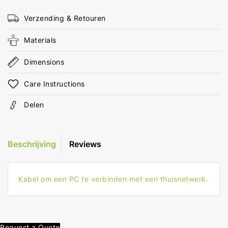
5.00
5.00
m
m
Verzending & Retouren
Rond
Rond
LSZH
LSZH
Materials
Antraciet
Antraciet
Polybag
Polybag
Dimensions
Care Instructions
Delen
Beschrijving
Reviews
Kabel om een PC te verbinden met een thuisnetwerk.
Request a Quote