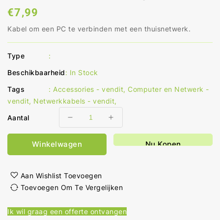
Normale
€7,99
prijs
Kabel om een PC te verbinden met een thuisnetwerk.
Type
:
Beschikbaarheid
:
In Stock
Tags
:
Accessories - vendit
,
Computer en Netwerk -
vendit
,
Netwerkkabels - vendit
,
Aantal
Aantal
Aantal
verlagen
verhogen
voor
voor
Winkelwagen
Nu Kopen
CAT5e
CAT5e
Netwerkkabel
Netwerkkabel
U/UTP
U/UTP
Aan Wishlist Toevoegen
RJ45
RJ45
Toevoegen Om Te Vergelijken
Male
Male
RJ45
RJ45
Ik wil graag een offerte ontvangen
Male
Male