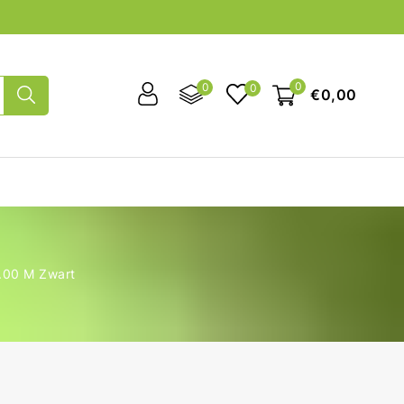
0
0
0
€0,00
.00 M Zwart