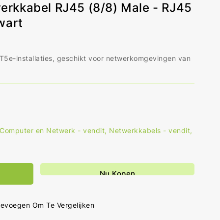
rkkabel RJ45 (8/8) Male - RJ45
wart
5e-installaties, geschikt voor netwerkomgevingen van
Computer en Netwerk - vendit
,
Netwerkkabels - vendit
,
al
hogen
r
Nu Kopen
5e
UTP
werkkabel
evoegen Om Te Vergelijken
5