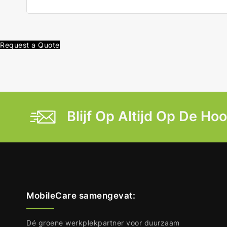
Request a Quote
Blijf Op Altijd Op De Ho
MobileCare samengevat:
Dé groene werkplekpartner voor duurzaam