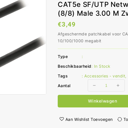
CAT5e SF/UTP Netwe
(8/8) Male 3.00 M Z
Normale
€3,49
prijs
Afgeschermde patchkabel voor CAT
10/100/1000 megabit
Type
:
Beschikbaarheid
:
In Stock
Tags
:
Accessories - vendit
,
Aantal
Aantal
Aant
verlagen
ver
voor
voo
Winkelwagen
CAT5e
CAT
SF/UTP
SF/
Netwerkkabel
Net
Aan Wishlist Toevoegen
To
RJ45
RJ4