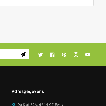
Twitter
Facebook
Pinterest
Instagram
YouTube
Adresgegevens
De Klef 32A, 6644 CT Ewijk,