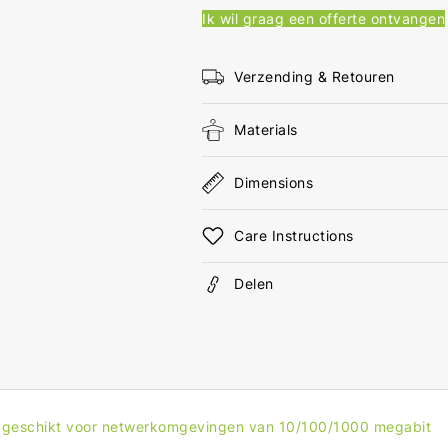
(8/8)
(8/8
Ik wil graag een offerte ontvangen
Male
Mal
-
-
RJ45
RJ4
Verzending & Retouren
(8/8)
(8/8
Male
Mal
Materials
3.00
3.0
m
m
Zwart
Zwa
Dimensions
Care Instructions
Delen
, geschikt voor netwerkomgevingen van 10/100/1000 megabit