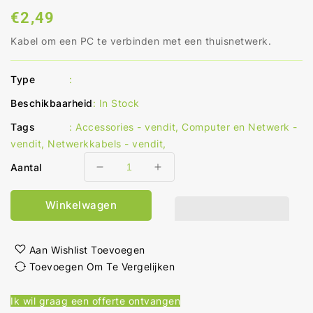
Normale
€2,49
prijs
Kabel om een PC te verbinden met een thuisnetwerk.
Type
:
Beschikbaarheid
:
In Stock
Tags
:
Accessories - vendit
,
Computer en Netwerk -
vendit
,
Netwerkkabels - vendit
,
Aantal
Aantal
Aantal
verlagen
verhogen
voor
voor
Winkelwagen
CAT6
CAT6
Netwerkkabel
Netwerkkabel
RJ45
RJ45
Aan Wishlist Toevoegen
Male
Male
Toevoegen Om Te Vergelijken
RJ45
RJ45
Male
Male
Ik wil graag een offerte ontvangen
S/FTP
S/FTP