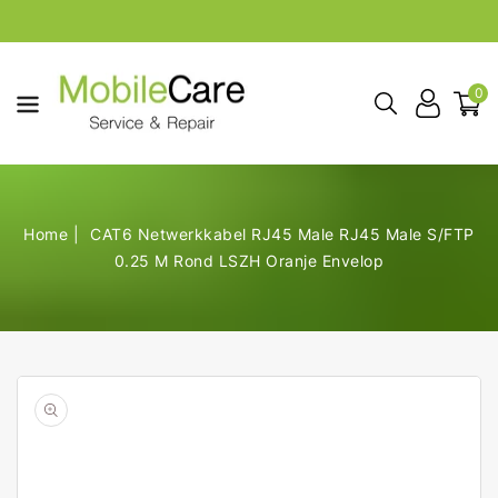
aar De
ontent
0
Home
CAT6 Netwerkkabel RJ45 Male RJ45 Male S/FTP
0.25 M Rond LSZH Oranje Envelop
Open
de
geselecteerde
media
in
galerij