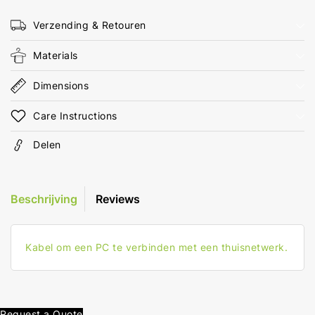
0.25
0.25
m
m
Verzending & Retouren
Rond
Rond
LSZH
LSZH
Materials
Oranje
Oranje
Envelop
Envelop
Dimensions
Care Instructions
Delen
Beschrijving
Reviews
Kabel om een PC te verbinden met een thuisnetwerk.
Request a Quote