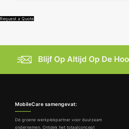
Request a Quote
Blijf Op Altijd Op De Ho
MobileCare samengevat:
Dé groene werkplekpartner voor duurzaam
ondernemen. Ontdek het totaalconcept