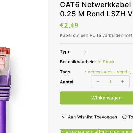
CAT6 Netwerkkabel 
0.25 M Rond LSZH Vi
Normale
€2,49
prijs
Kabel om een PC te verbinden met
Type
:
Beschikbaarheid
:
In Stock
Tags
:
Accessories - vendit
,
Aantal
Aantal
Aant
verlagen
ver
voor
voo
Winkelwagen
CAT6
CAT
Netwerkkabel
Net
RJ45
RJ4
Aan Wishlist Toevoegen
To
Male
Mal
RJ45
RJ4
Ik wil graag een offerte ontvangen