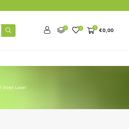
0
0
0
€0,00
Violet Label