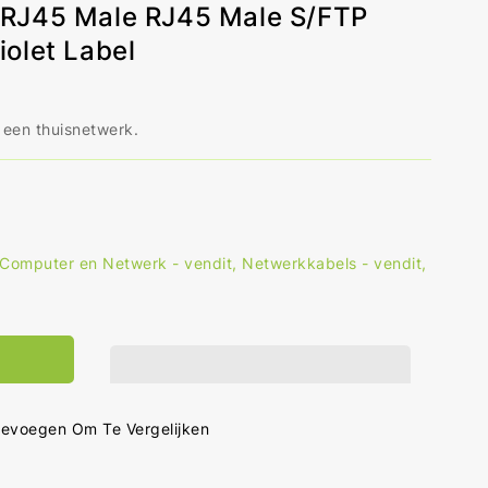
RJ45 Male RJ45 Male S/FTP
olet Label
 een thuisnetwerk.
Computer en Netwerk - vendit
,
Netwerkkabels - vendit
,
al
hogen
r
6
werkkabel
5
evoegen Om Te Vergelijken
e
5