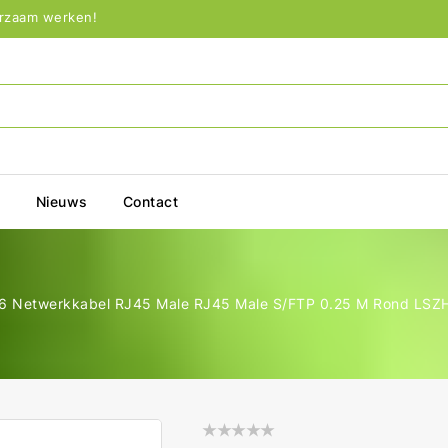
urzaam werken!
p
Nieuws
Contact
6 Netwerkkabel RJ45 Male RJ45 Male S/FTP 0.25 M Rond LSZH 