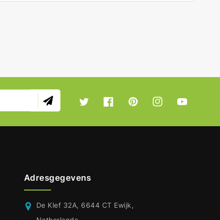
Twitter
Facebook
Pinterest
Instagram
YouTube
Adresgegevens
De Klef 32A, 6644 CT Ewijk,
Netherlands