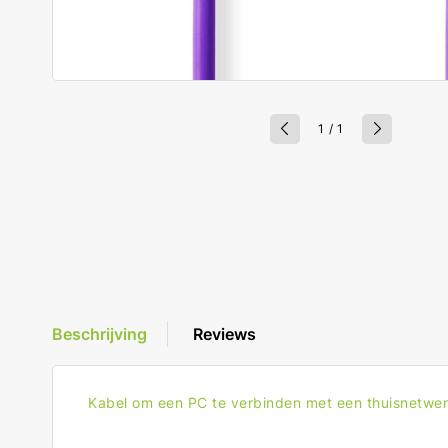
van
1
/
1
Beschrijving
Reviews
Kabel om een PC te verbinden met een thuisnetwer