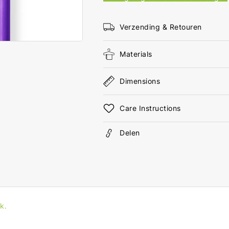
Male
Mal
S/FTP
S/F
0.25
0.2
Verzending & Retouren
m
m
Rond
Ron
Materials
LSZH
LSZ
Violet
Viol
Label
Labe
Dimensions
Care Instructions
Delen
k.