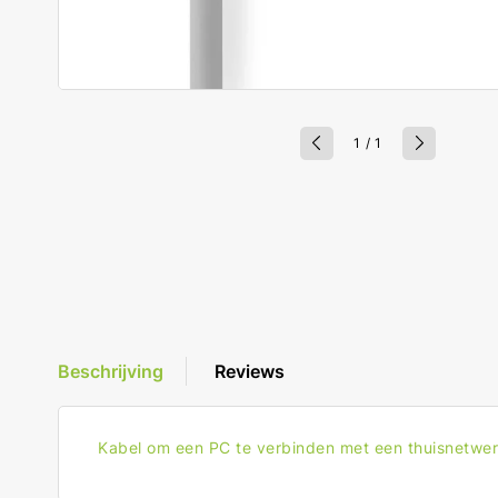
van
1
/
1
Beschrijving
Reviews
Kabel om een PC te verbinden met een thuisnetwer