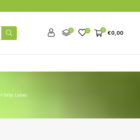
0
0
0
€0,00
Grijs Label