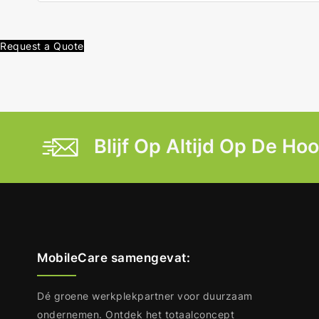
Request a Quote
Blijf Op Altijd Op De Ho
MobileCare samengevat:
Dé groene werkplekpartner voor duurzaam
ondernemen. Ontdek het totaalconcept