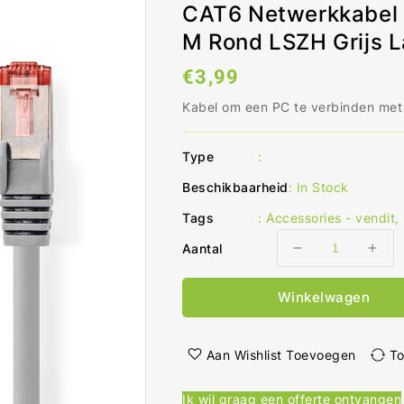
CAT6 Netwerkkabel 
M Rond LSZH Grijs L
Normale
€3,99
prijs
Kabel om een PC te verbinden met
Type
:
Beschikbaarheid
:
In Stock
Tags
:
Accessories - vendit
,
Aantal
Aantal
Aant
verlagen
ver
voor
voo
Winkelwagen
CAT6
CAT
Netwerkkabel
Net
RJ45
RJ4
Aan Wishlist Toevoegen
To
Male
Mal
RJ45
RJ4
Ik wil graag een offerte ontvangen