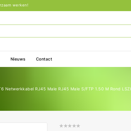
urzaam werken!
p
Nieuws
Contact
6 Netwerkkabel RJ45 Male RJ45 Male S/FTP 1.50 M Rond LSZH 