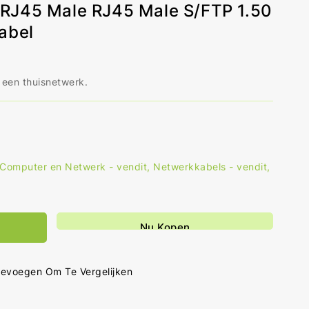
RJ45 Male RJ45 Male S/FTP 1.50
abel
 een thuisnetwerk.
Computer en Netwerk - vendit
,
Netwerkkabels - vendit
,
al
hogen
r
Nu Kopen
6
werkkabel
5
evoegen Om Te Vergelijken
e
5