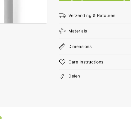
Male
Mal
S/FTP
S/F
1.50
1.50
Verzending & Retouren
m
m
Rond
Ron
Materials
LSZH
LSZ
Grijs
Grij
Label
Labe
Dimensions
Care Instructions
Delen
k.