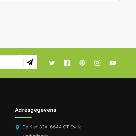
Twitter
Facebook
Pinterest
Instagram
YouTube
Adresgegevens
De Klef 32A, 6644 CT Ewijk,
Netherlands