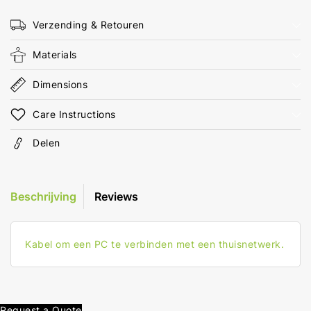
10.0
10.0
m
m
Verzending & Retouren
Rond
Rond
LSZH
LSZH
Materials
Zwart
Zwart
Envelop
Envelop
Dimensions
Care Instructions
Delen
Beschrijving
Reviews
Kabel om een PC te verbinden met een thuisnetwerk.
Request a Quote