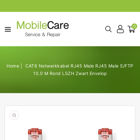
aar De
ontent
0
Home
CAT6 Netwerkkabel RJ45 Male RJ45 Male S/FTP
10.0 M Rond LSZH Zwart Envelop
Open
de
geselecteerde
media
in
galerij