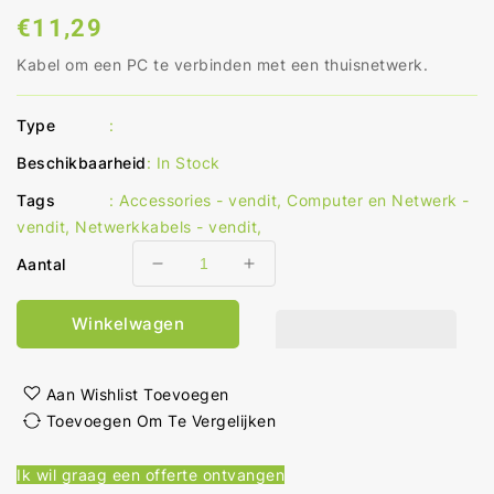
Normale
€11,29
prijs
Kabel om een PC te verbinden met een thuisnetwerk.
Type
:
Beschikbaarheid
:
In Stock
Tags
:
Accessories - vendit
,
Computer en Netwerk -
vendit
,
Netwerkkabels - vendit
,
Aantal
Aantal
Aantal
verlagen
verhogen
voor
voor
Winkelwagen
CAT6
CAT6
Netwerkkabel
Netwerkkabel
RJ45
RJ45
Aan Wishlist Toevoegen
Male
Male
Toevoegen Om Te Vergelijken
RJ45
RJ45
Male
Male
Ik wil graag een offerte ontvangen
S/FTP
S/FTP