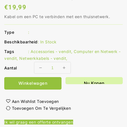
Normale
€19,99
prijs
Kabel om een PC te verbinden met een thuisnetwerk.
Type
:
Beschikbaarheid
:
In Stock
Tags
:
Accessories - vendit
,
Computer en Netwerk -
vendit
,
Netwerkkabels - vendit
,
Aantal
Aantal
Aantal
verlagen
verhogen
voor
voor
Winkelwagen
Nu Kopen
CAT6
CAT6
Netwerkkabel
Netwerkkabel
RJ45
RJ45
Aan Wishlist Toevoegen
Male
Male
Toevoegen Om Te Vergelijken
RJ45
RJ45
Male
Male
Ik wil graag een offerte ontvangen
S/FTP
S/FTP