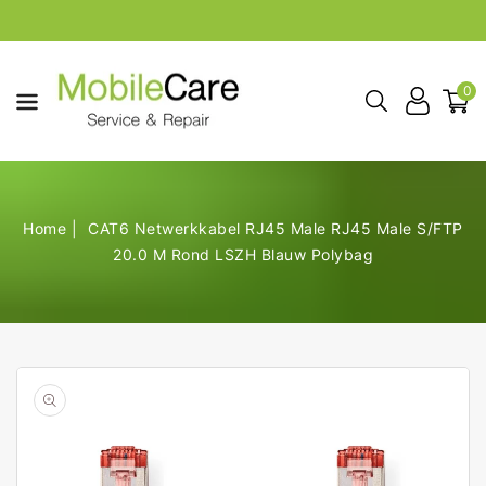
aar De
ontent
0
Home
CAT6 Netwerkkabel RJ45 Male RJ45 Male S/FTP
20.0 M Rond LSZH Blauw Polybag
Open
de
geselecteerde
media
in
galerij