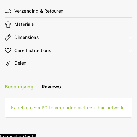
20.0
20.0
m
m
Verzending & Retouren
Rond
Rond
LSZH
LSZH
Materials
Blauw
Blauw
Polybag
Polybag
Dimensions
Care Instructions
Delen
Beschrijving
Reviews
Kabel om een PC te verbinden met een thuisnetwerk.
Request a Quote