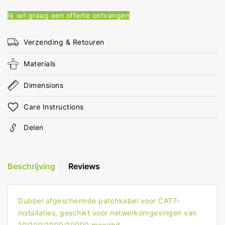
RJ45
RJ45
Ik wil graag een offerte ontvangen
Male
Male
10.0
10.0
m
m
Verzending & Retouren
Snagless
Snagless
Rond
Rond
Materials
LSZH
LSZH
Wit
Wit
Dimensions
Doos
Doos
Care Instructions
Delen
Beschrijving
Reviews
Dubbel afgeschermde patchkabel voor CAT7-
installaties, geschikt voor netwerkomgevingen van
10/100/1000/10000 megabit.