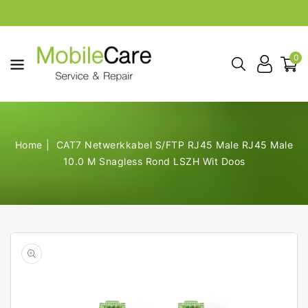
aar De
ontent
0
Home
CAT7 Netwerkkabel S/FTP RJ45 Male RJ45 Male
10.0 M Snagless Rond LSZH Wit Doos
Open
de
geselecteerde
media
in
galerij