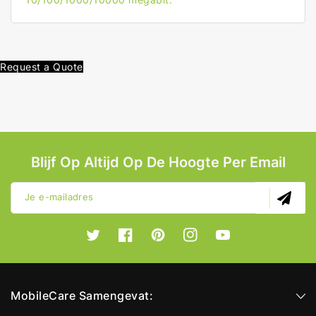
Request a Quote
Blijf Op Altijd Op De Hoogte Per Email
Je e-mailadres
Twitter
Facebook
Pinterest
Instagram
YouTube
MobileCare Samengevat: