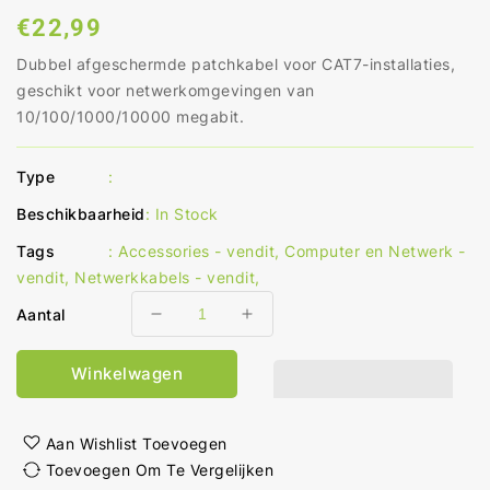
Normale
€22,99
prijs
Dubbel afgeschermde patchkabel voor CAT7-installaties,
geschikt voor netwerkomgevingen van
10/100/1000/10000 megabit.
Type
:
Beschikbaarheid
:
In Stock
Tags
:
Accessories - vendit
,
Computer en Netwerk -
vendit
,
Netwerkkabels - vendit
,
Aantal
Aantal
Aantal
verlagen
verhogen
voor
voor
Winkelwagen
CAT7
CAT7
Netwerkkabel
Netwerkkabel
S/FTP
S/FTP
Aan Wishlist Toevoegen
RJ45
RJ45
Toevoegen Om Te Vergelijken
Male
Male