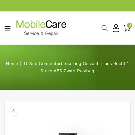
aar De
ontent
0
Home
D-Sub Connectorbehuizing Geslachtsloos Recht 1
Stuks ABS Zwart Polybag
Open
de
geselecteerde
media
in
galerij