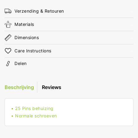
ABS
ABS
Zwart
Zwart
Verzending & Retouren
Polybag
Polybag
Materials
Dimensions
Care Instructions
Delen
Beschrijving
Reviews
• 25 Pins behuizing
• Normale schroeven