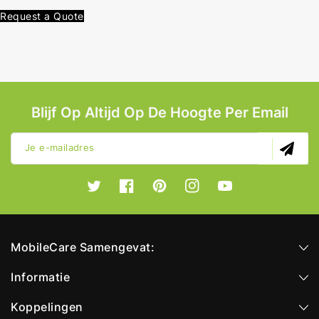
Request a Quote
Blijf Op Altijd Op De Hoogte Per Email
Je e-mailadres
Twitter
Facebook
Pinterest
Instagram
YouTube
MobileCare Samengevat:
Informatie
Koppelingen