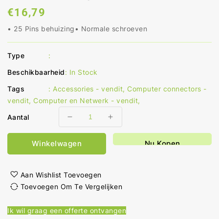
Normale
€16,79
prijs
• 25 Pins behuizing• Normale schroeven
Type
:
Beschikbaarheid
:
In Stock
Tags
:
Accessories - vendit
,
Computer connectors -
vendit
,
Computer en Netwerk - vendit
,
Aantal
Aantal
Aantal
verlagen
verhogen
voor
voor
Winkelwagen
Nu Kopen
D-
D-
Sub
Sub
Connectorbehuizing
Connectorbehuizing
Aan Wishlist Toevoegen
Geslachtsloos
Geslachtsloos
Toevoegen Om Te Vergelijken
Recht
Recht
1
1
Ik wil graag een offerte ontvangen
Stuks
Stuks