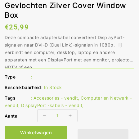
Gevlochten Zilver Cover Window
Box
Normale
€25,99
prijs
Deze compacte adapterkabel converteert DisplayPort-
signalen naar DVI-D (Dual Link)-signalen in 1080p. Hij
verbindt een computer, desktop, laptop en andere
apparaten met een DisplayPort met een monitor, projector,
HDTV of een...
Type
:
Beschikbaarheid
:
In Stock
Tags
:
Accessories - vendit
,
Computer en Netwerk -
vendit
,
DisplayPort -kabels - vendit
,
Aantal
Aantal
Aantal
verlagen
verhogen
voor
voor
Winkelwagen
DisplayPort-
DisplayPort-