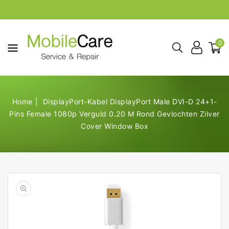
aar De
ontent
0
Home
DisplayPort-Kabel DisplayPort Male DVI-D 24+1-
Pins Female 1080p Verguld 0.20 M Rond Gevlochten Zilver
Cover Window Box
Open
de
geselecteerde
media
in
galerij