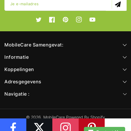
Je e-mailadres
Twitter
Facebook
Pinterest
Instagram
YouTube
MobileCare Samengevat:
Informatie
Koppelingen
Adresgegevens
Navigatie :
© 2026,
MobileCare
Powered By Shopify
Betaalmethoden