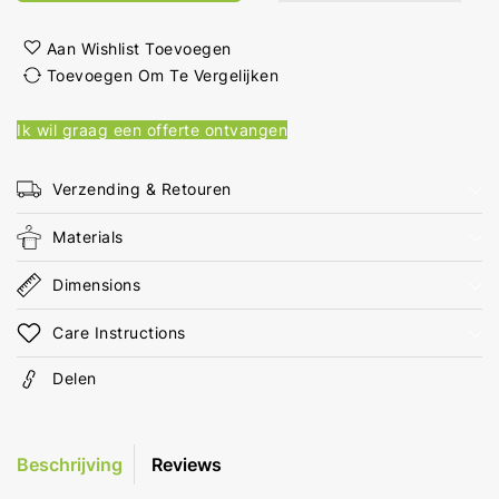
Kabel
Kabel
DisplayPort
DisplayPort
Aan Wishlist Toevoegen
Male
Male
Toevoegen Om Te Vergelijken
DVI-
DVI-
D
D
Ik wil graag een offerte ontvangen
24+1-
24+1-
Pins
Pins
Female
Female
Verzending & Retouren
1080p
1080p
Verguld
Verguld
Materials
0.20
0.20
m
m
Dimensions
Rond
Rond
Gevlochten
Gevlochten
Care Instructions
Zilver
Zilver
Cover
Cover
Delen
Window
Window
Box
Box
Beschrijving
Reviews