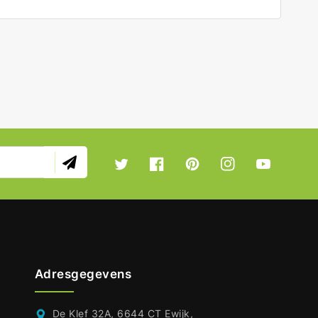
Twitter
Facebook
Pinterest
Instagram
YouTube
Adresgegevens
De Klef 32A, 6644 CT Ewijk,