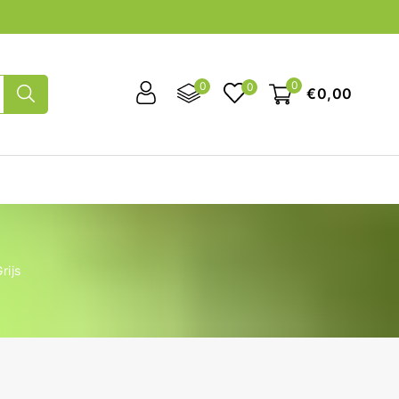
0
0
0
€0,00
rijs