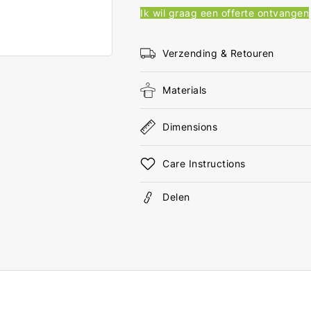
12+5-
12+
Ik wil graag een offerte ontvangen
Pins
Pins
Male
Mal
-
-
Verzending & Retouren
VGA
VGA
Female
Fem
Materials
15-
15-
Pins
Pins
Grijs
Grij
Dimensions
Care Instructions
Delen