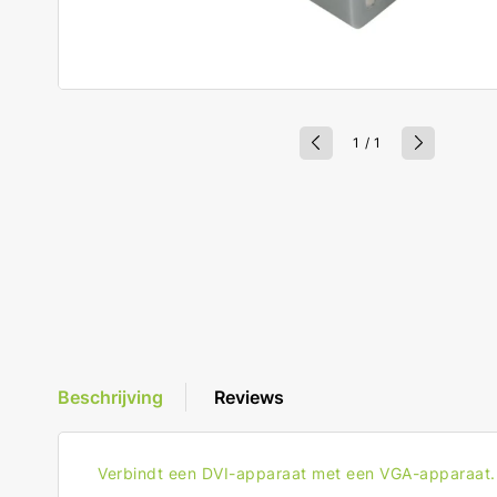
van
1
/
1
Beschrijving
Reviews
Verbindt een DVI-apparaat met een VGA-apparaat.