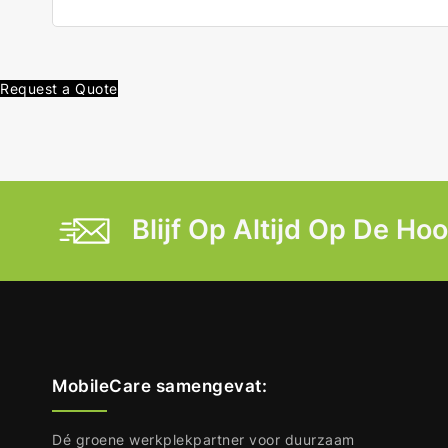
Request a Quote
Blijf Op Altijd Op De Ho
MobileCare samengevat:
Dé groene werkplekpartner voor duurzaam