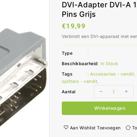
DVI-Adapter DVI-A 1
Pins Grijs
Normale
€19,99
prijs
Verbindt een DVI-apparaat met ee
Type
:
Beschikbaarheid
:
In Stock
Tags
:
Accessories - vendit
,
splitters - vendit
,
Aantal
Aantal
Aant
verlagen
ver
voor
voo
Winkelwagen
DVI-
DVI
Adapter
Ada
DVI-
DVI
Aan Wishlist Toevoegen
To
A
A