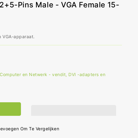
2+5-Pins Male - VGA Female 15-
n VGA-apparaat.
Computer en Netwerk - vendit
,
DVI -adapters en
al
hogen
r
-
pter
-
evoegen Om Te Vergelijken