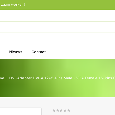
urzaam werken!
p
Nieuws
Contact
me
DVI-Adapter DVI-A 12+5-Pins Male - VGA Female 15-Pins G