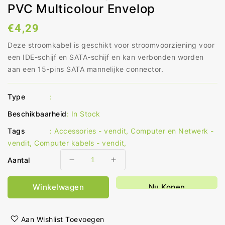
PVC Multicolour Envelop
Normale
€4,29
prijs
Deze stroomkabel is geschikt voor stroomvoorziening voor
een IDE-schijf en SATA-schijf en kan verbonden worden
aan een 15-pins SATA mannelijke connector.
Type
:
Beschikbaarheid
:
In Stock
Tags
:
Accessories - vendit
,
Computer en Netwerk -
vendit
,
Computer kabels - vendit
,
Aantal
Aantal
Aantal
verlagen
verhogen
voor
voor
Winkelwagen
Nu Kopen
Interne
Interne
Voedingskabel
Voedingskabel
SATA
SATA
Aan Wishlist Toevoegen