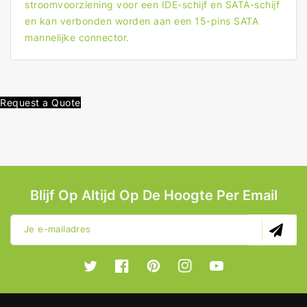
stroomvoorziening voor een IDE-schijf en SATA-schijf
en kan verbonden worden aan een 15-pins SATA
mannelijke connector.
Request a Quote
Blijf Op Altijd Op De Hoogte Per Email
Je e-mailadres
Twitter
Facebook
Pinterest
Instagram
YouTube