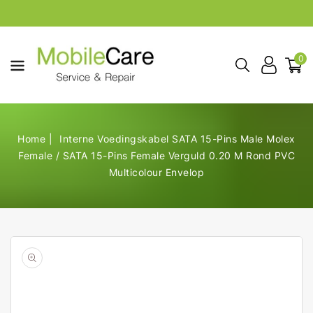
aar De
ontent
0
Home
Interne Voedingskabel SATA 15-Pins Male Molex
Female / SATA 15-Pins Female Verguld 0.20 M Rond PVC
Multicolour Envelop
Open
de
geselecteerde
media
in
galerij