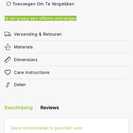
15-
15-
Toevoegen Om Te Vergelijken
Pins
Pins
Male
Male
Ik wil graag een offerte ontvangen
Molex
Molex
Female
Female
/
/
Verzending & Retouren
SATA
SATA
15-
15-
Materials
Pins
Pins
Female
Female
Dimensions
Verguld
Verguld
0.20
0.20
Care Instructions
m
m
Rond
Rond
Delen
PVC
PVC
Multicolour
Multicolour
Envelop
Envelop
Beschrijving
Reviews
Deze stroomkabel is geschikt voor