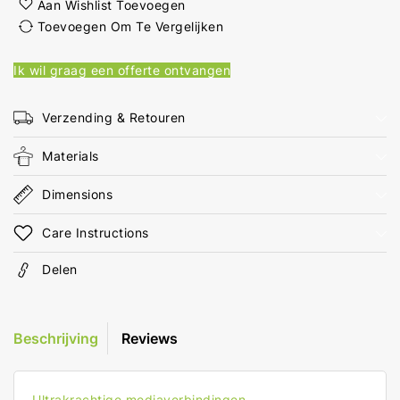
Apple
Apple
Aan Wishlist Toevoegen
Lightning
Lightning
Toevoegen Om Te Vergelijken
8-
8-
Pins
Pins
Ik wil graag een offerte ontvangen
3,5
3,5
mm
mm
Female
Female
Verzending & Retouren
Verguld
Verguld
0.15
0.15
Materials
m
m
Rond
Rond
Dimensions
Aluminium
Aluminium
Care Instructions
Delen
Beschrijving
Reviews
Ultrakrachtige mediaverbindingen