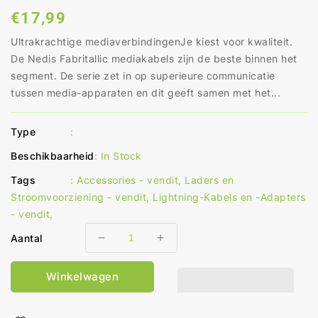
Normale
€17,99
prijs
Ultrakrachtige mediaverbindingenJe kiest voor kwaliteit.
De Nedis Fabritallic mediakabels zijn de beste binnen het
segment. De serie zet in op superieure communicatie
tussen media-apparaten en dit geeft samen met het...
Type
:
Beschikbaarheid
:
In Stock
Tags
:
Accessories - vendit
,
Laders en
Stroomvoorziening - vendit
,
Lightning-Kabels en -Adapters
- vendit
,
Aantal
Aantal
Aantal
verlagen
verhogen
voor
voor
Winkelwagen
Lightning-
Lightning-
Adapter
Adapter