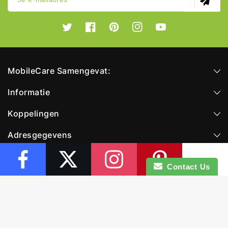
Twitter
Facebook
Pinterest
Instagram
YouTube
MobileCare Samengevat:
Informatie
Koppelingen
Adresgegevens
Navigatie :
Contact Us
© 2026,
MobileCare
Powered By Shopify
Betaalmethoden