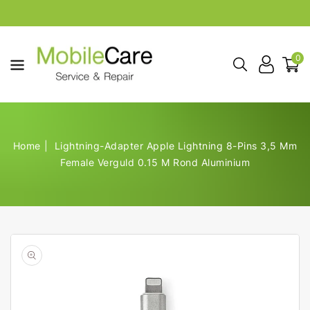
aar De
ontent
0
Home
Lightning-Adapter Apple Lightning 8-Pins 3,5 Mm
Female Verguld 0.15 M Rond Aluminium
Open
de
geselecteerde
media
in
galerij