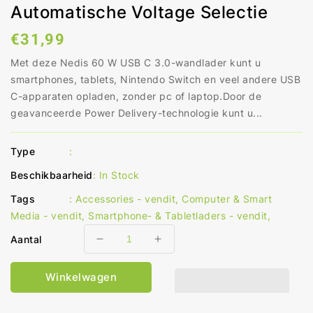
Automatische Voltage Selectie
Normale
€31,99
prijs
Met deze Nedis 60 W USB C 3.0-wandlader kunt u
smartphones, tablets, Nintendo Switch en veel andere USB
C-apparaten opladen, zonder pc of laptop.Door de
geavanceerde Power Delivery-technologie kunt u...
Type
:
Beschikbaarheid
:
In Stock
Tags
:
Accessories - vendit
,
Computer & Smart
Media - vendit
,
Smartphone- & Tabletladers - vendit
,
Aantal
Aantal
Aantal
verlagen
verhogen
voor
voor
Winkelwagen
Oplader
Oplader
Snellaad
Snellaad