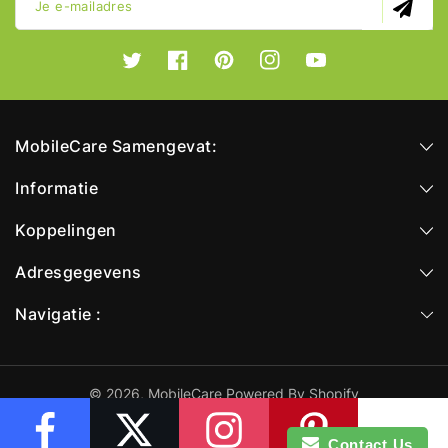
Je e-mailadres
Twitter
Facebook
Pinterest
Instagram
YouTube
MobileCare Samengevat:
Informatie
Koppelingen
Adresgegevens
Navigatie :
© 2026,
MobileCare
Powered By Shopify
Betaalmethoden
Contact Us