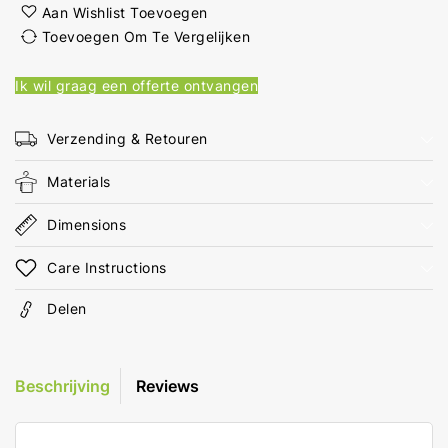
functie
functie
Aan Wishlist Toevoegen
PD3.0
PD3.0
Toevoegen Om Te Vergelijken
60W
60W
1x
1x
Ik wil graag een offerte ontvangen
3,0
3,0
A
A
Outputs:
Outputs:
Verzending & Retouren
1
1
USB-
USB-
Materials
C
C
Geen
Geen
Dimensions
Kabel
Kabel
Inbegrepen
Inbegrepen
Care Instructions
60
60
W
W
Delen
Automatische
Automatische
Voltage
Voltage
Selectie
Selectie
Beschrijving
Reviews