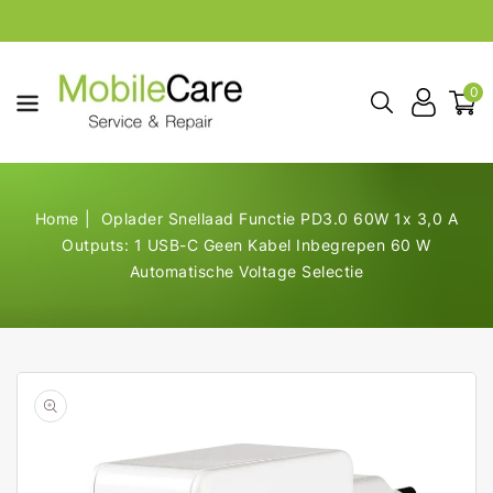
aar De
ontent
0
Home
Oplader Snellaad Functie PD3.0 60W 1x 3,0 A
Outputs: 1 USB-C Geen Kabel Inbegrepen 60 W
Automatische Voltage Selectie
Open
de
geselecteerde
media
in
galerij