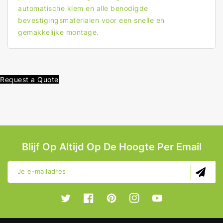
automatische klem en alle benodigde
bevestigingsmaterialen voor een snelle en
gemakkelijke montage.
Request a Quote
Blijf Op Altijd Op De Hoogte Per Email
Je e-mailadres
Twitter
Facebook
Pinterest
Instagram
YouTube