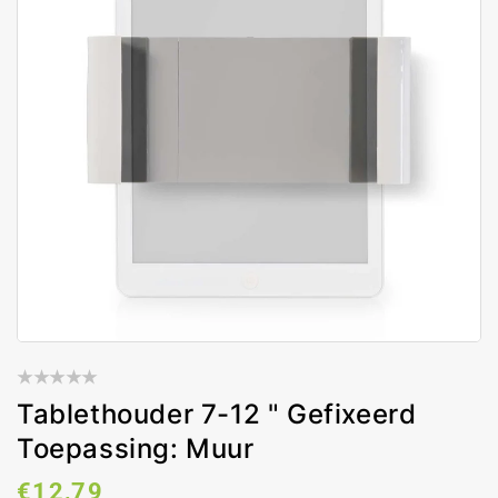
Tablethouder 7-12 " Gefixeerd
Toepassing: Muur
Normale
€12,79