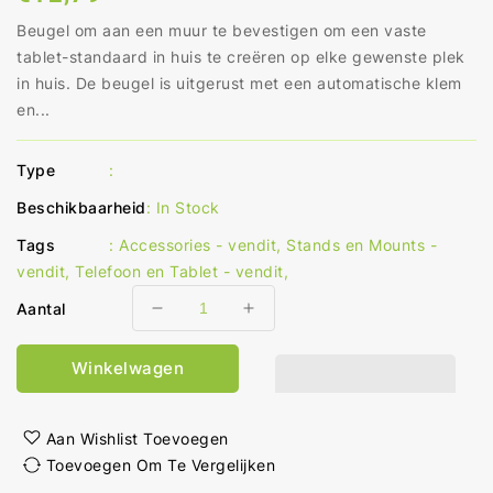
prijs
Beugel om aan een muur te bevestigen om een vaste
tablet-standaard in huis te creëren op elke gewenste plek
in huis. De beugel is uitgerust met een automatische klem
en...
Type
:
Beschikbaarheid
:
In Stock
Tags
:
Accessories - vendit
,
Stands en Mounts -
vendit
,
Telefoon en Tablet - vendit
,
Aantal
Aantal
Aantal
verlagen
verhogen
voor
voor
Winkelwagen
Tablethouder
Tablethouder
7-
7-
12
12
Aan Wishlist Toevoegen
&quot;
&quot;
Toevoegen Om Te Vergelijken
Gefixeerd
Gefixeerd