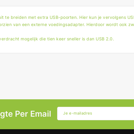
5
5
Gbps
Gbp
5x
5x
 te breiden met extra USB-poorten. Hier kun je vervolgens USB
USB
USB
orzien van een externe voedingsadapter. Hierdoor wordt ook zw
dracht mogelijk die tien keer sneller is dan USB 2.0.
ogte Per Email
Je e-mailadres