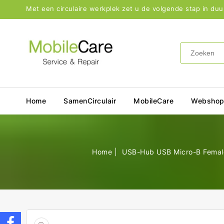
aar De
Met een circulaire werkplek zet u de volgende stap in du
ontent
Home
SamenCirculair
MobileCare
Websho
Home
USB-Hub USB Micro-B Female
Open
de