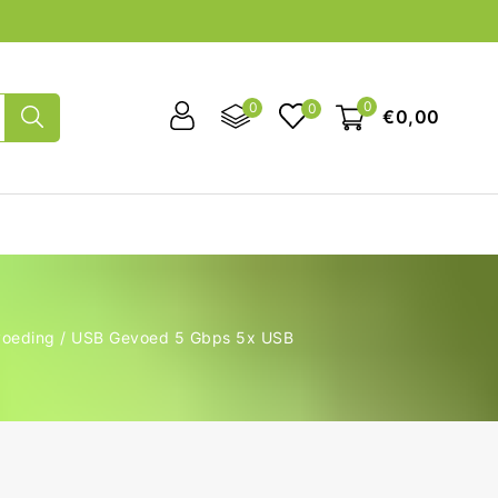
0
0
0
€0,00
tvoeding / USB Gevoed 5 Gbps 5x USB