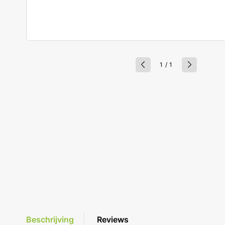
van
1
/
1
Beschrijving
Reviews