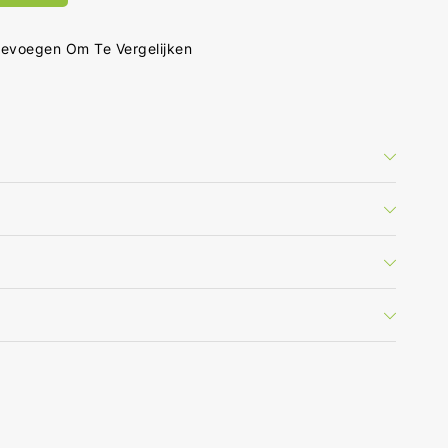
-
evoegen Om Te Vergelijken
ro-
ale
-
ale
rts
rt(en)
.0
voeding
oed