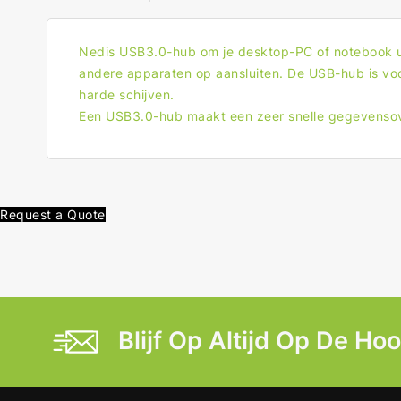
Nedis USB3.0-hub om je desktop-PC of notebook uit
andere apparaten op aansluiten. De USB-hub is vo
harde schijven.
Een USB3.0-hub maakt een zeer snelle gegevensover
Request a Quote
Blijf Op Altijd Op De Ho