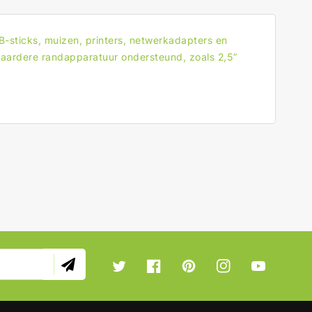
s
-sticks, muizen, printers, netwerkadapters en
aardere randapparatuur ondersteund, zoals 2,5”
Twitter
Facebook
Pinterest
Instagram
YouTube