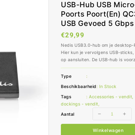
USB-Hub USB Micro
Poorts Poort(en) QC
USB Gevoed 5 Gbps
Normale
€29,99
prijs
Nedis USB3.0-hub om je desktop-P
Hier kun je vervolgens USB-sticks
op aansluiten. De USB-hub is voorz
Type
:
Beschikbaarheid
:
In Stock
Tags
:
Accessories - vendit
,
dockings - vendit
,
Aantal
Aantal
Aant
verlagen
ver
voor
voo
Winkelwagen