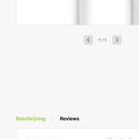
van
1
/
1
Beschrijving
Reviews