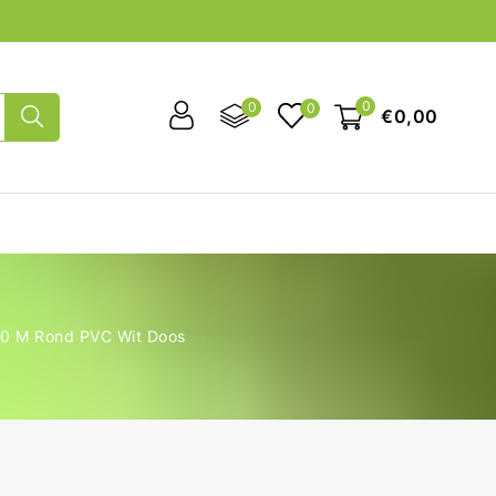
0
0
0
€0,00
00 M Rond PVC Wit Doos