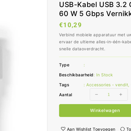
USB-Kabel USB 3.2 
60 W 5 Gbps Vernik
Normale
€10,29
prijs
Verbind mobiele apparatuur met u
ervaar de ultieme alles-in-één-kab
snelle dataoverdracht.
Type
:
Beschikbaarheid
:
In Stock
Tags
:
Accessories - vendit
,
Aantal
Aantal
Aant
verlagen
ver
voor
voo
Winkelwagen
USB-
USB
Kabel
Kab
USB
USB
Aan Wishlist Toevoegen
To