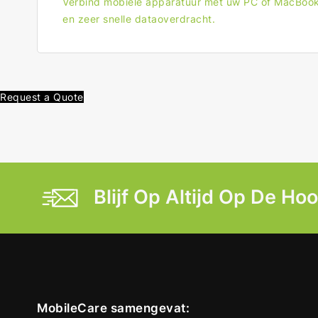
Verbind mobiele apparatuur met uw PC of MacBook 
en zeer snelle dataoverdracht.
Request a Quote
Blijf Op Altijd Op De Ho
MobileCare samengevat: