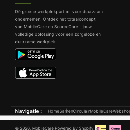
Dé groene werkplekpartner voor duurzaam
ondernemen. Ontdek het totaalconcept
van MobileCare en SourceCare - jouw
volledige oplossing voor een zorgeloze en
duurzame werkplek!
Navigatie :
Home
SamenCirculair
MobileCare
Websho
Betaalmethoden
© 2026,
MobileCare
Powered By Shopify