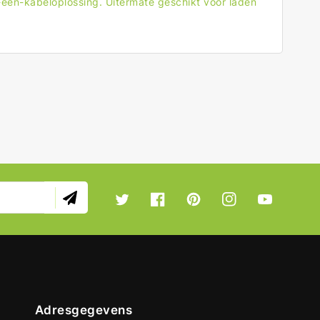
één-kabeloplossing. Uitermate geschikt voor laden
Twitter
Facebook
Pinterest
Instagram
YouTube
Adresgegevens