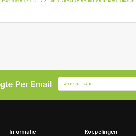
met deze USB-C 3.2 Gen 1-kabel en ervaar de ultieme alles-in-
ogte Per Email
Je e-mailadres
Informatie
Koppelingen