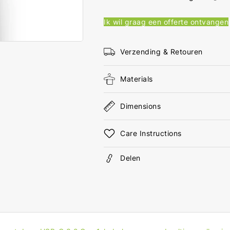
3.2
3.2
Gen
Gen
Ik wil graag een offerte ontvangen
1
1
USB-
USB
A
A
Verzending & Retouren
Male
Mal
USB-
USB
Materials
C
C
Male
Mal
60
60
Dimensions
W
W
5
5
Care Instructions
Gbps
Gbp
Vernikkeld
Vern
1.00
1.00
Delen
m
m
Rond
Ron
PVC
PVC
Wit
Wit
Doos
Doo