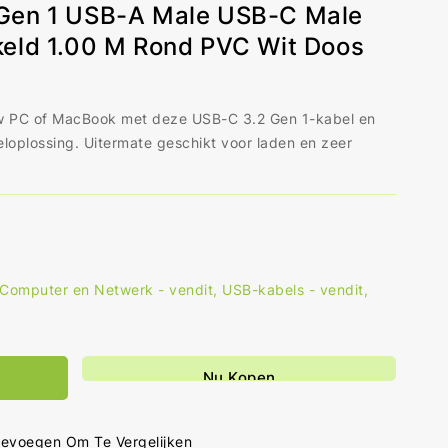
Gen 1 USB-A Male USB-C Male
keld 1.00 M Rond PVC Wit Doos
w PC of MacBook met deze USB-C 3.2 Gen 1-kabel en
eloplossing. Uitermate geschikt voor laden en zeer
Computer en Netwerk - vendit
,
USB-kabels - vendit
,
al
hogen
r
Nu Kopen
-
el
evoegen Om Te Vergelijken