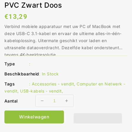
PVC Zwart Doos
Normale
€13,29
prijs
Verbind mobiele apparatuur met uw PC of MacBook met
deze USB-C 3.1-kabel en ervaar de ultieme alles-in-één-
kabeloplossing. Uitermate geschikt voor laden en
ultrasnelle dataoverdracht. Dezelfde kabel ondersteunt
tevens 4K-beeldresolutie.
Type
:
Beschikbaarheid
:
In Stock
Tags
:
Accessories - vendit
,
Computer en Netwerk -
vendit
,
USB-kabels - vendit
,
Aantal
Aantal
Aantal
verlagen
verhogen
voor
voor
Winkelwagen
USB-
USB-
Kabel
Kabel