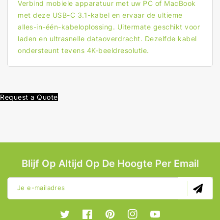
Doos
Doos
Verbind mobiele apparatuur met uw PC of MacBook
met deze USB-C 3.1-kabel en ervaar de ultieme
alles-in-één-kabeloplossing. Uitermate geschikt voor
laden en ultrasnelle dataoverdracht. Dezelfde kabel
ondersteunt tevens 4K-beeldresolutie.
Request a Quote
Blijf Op Altijd Op De Hoogte Per Email
Je e-mailadres
Twitter
Facebook
Pinterest
Instagram
YouTube