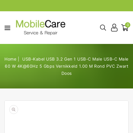
aar De
ontent
0
Home
USB-Kabel USB 3.2 Gen 1 USB-C Male USB-C Male
60 W 4K@60Hz 5 Gbps Vernikkeld 1.00 M Rond PVC Zwart
Doos
Open
de
geselecteerde
media
in
galerij