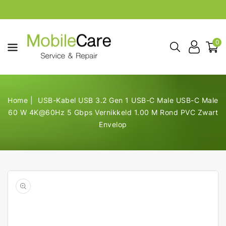
aar De
ontent
0
Home
USB-Kabel USB 3.2 Gen 1 USB-C Male USB-C Male
60 W 4K@60Hz 5 Gbps Vernikkeld 1.00 M Rond PVC Zwart
Envelop
Open
de
geselecteerde
media
in
galerij