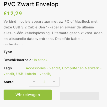
PVC Zwart Envelop
Normale
€12,29
prijs
Verbind mobiele apparatuur met uw PC of MacBook met
deze USB 3.2 Cable Gen 1-kabel en ervaar de ultieme
alles-in-één-kabeloplossing. Uitermate geschikt voor laden
en ultrasnelle dataoverdracht. Dezelfde kabel
ondersteunt...
Type
:
Beschikbaarheid
:
In Stock
Tags
:
Accessories - vendit
,
Computer en Netwerk -
vendit
,
USB-kabels - vendit
,
Aantal
Aantal
Aantal
verlagen
verhogen
voor
voor
Winkelwagen
USB-
USB-
Kabel
Kabel